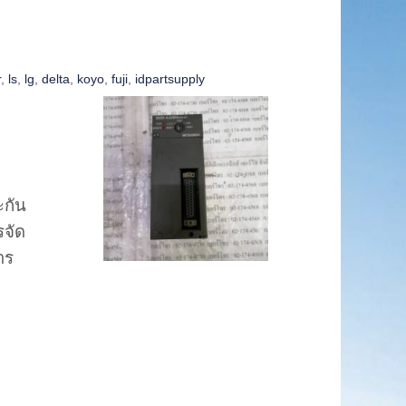
r
,
ls
,
lg
,
delta
,
koyo
,
fuji
,
idpartsupply
ะกัน
รจัด
าร