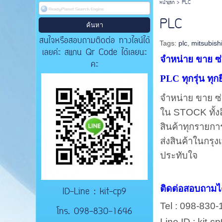
หน้าแรก
>
PLC
PLC
สนใจหรือสอบถามติดต่อ ทางไลน์ได้
Tags:
plc
,
mitsubish
เลยค่ะ สแกน Qr Code ได้เลยนะ
จำหน่าย ขาย ซ่
คะ
PLC ทุกรุ่น ทุกยี
จำหน่าย ขาย ซ่
ใน
STOCK
ทั้
สินค้าทุกรายกา
ส่งสินค้าในกรุ
ประทับใจ
ติดต่อสอบถามได้
ID-Line : kit-cp9
Tel : 098-830
โทร. 098-830-1646
Line ID : kit-cp