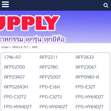
หน้าแรก
>
MODULE PLC
>
NAIS
1746-A7
AFP2211
AFP2633
AFP02700
AFP2780
AFP23067
AFP23407
AFP25007
AFP0480-A
AFPG2643H
FP0-E16X
FP0-E32T
FPG-C32T2
FPG-C32T2
FPG-XY64D2T
FPG-XY64D2T
FPG-XY64D2T
FPG-XY64D2T