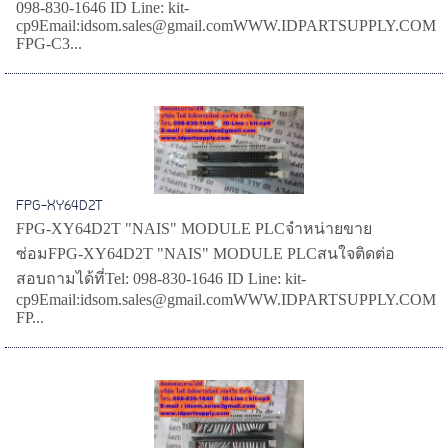
098-830-1646 ID Line: kit-
cp9Email:idsom.sales@gmail.comWWW.IDPARTSUPPLY.COM
FPG-C3...
FPG-XY64D2T
FPG-XY64D2T "NAIS" MODULE PLCจำหน่ายขาย
ซ่อมFPG-XY64D2T "NAIS" MODULE PLCสนใจติดต่อ
สอบถามได้ที่Tel: 098-830-1646 ID Line: kit-
cp9Email:idsom.sales@gmail.comWWW.IDPARTSUPPLY.COM
FP...