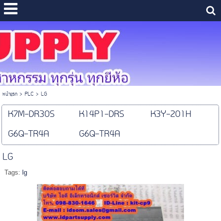
หน้าแรก
>
PLC
>
LG
K7M-DR30S
K14P1-DRS
K3Y-201H
G6Q-TR4A
G6Q-TR4A
LG
Tags:
lg