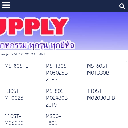
หน้าแรก
>
SERVO MOTOR
>
XINJE
MS-80STE
MS-130ST-
MS-60ST-
M06025B-
M01330B
21P5
130ST-
MS-80STE-
110ST-
M10025
M02430B-
M02030LFB
20P7
110ST-
MS5G-
M06030
180STE-