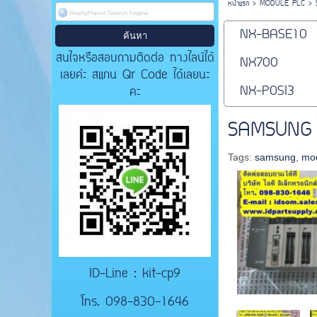
หน้าแรก
>
MODULE PLC
>
NX-BASE10
สนใจหรือสอบถามติดต่อ ทางไลน์ได้
NX700
เลยค่ะ สแกน Qr Code ได้เลยนะ
NX-P0SI3
คะ
SAMSUNG
Tags:
samsung
,
mod
ID-Line : kit-cp9
โทร. 098-830-1646