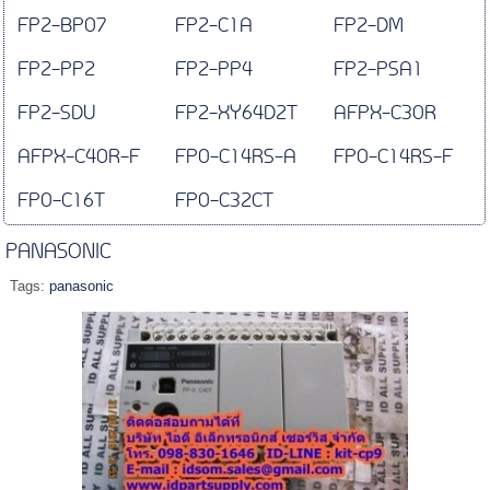
FP2-BP07
FP2-C1A
FP2-DM
FP2-PP2
FP2-PP4
FP2-PSA1
FP2-SDU
FP2-XY64D2T
AFPX-C30R
AFPX-C40R-F
FP0-C14RS-A
FP0-C14RS-F
FP0-C16T
FP0-C32CT
PANASONIC
Tags:
panasonic