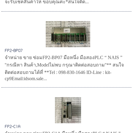
จะรีบเช็คสินค้าให้ ขอบคุณค่ะ*สนใจติด...
FP2-BP07
จำหน่าย ขาย ซ่อมFP2-BP07 มือหนึ่ง มือสองPLC “ NAIS ”
''กรณีหา สินค้า,Modelไม่พบ กรุณาติดต่อสอบถาม''** สนใจ
ติดต่อสอบถามได้ที่ **Tel : 098-830-1646 ID-Line : kit-
cp9Email:idsom.sale...
FP2-C1A