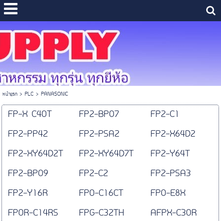
หน้าแรก
>
PLC
>
PANASONIC
FP-X C40T
FP2-BP07
FP2-C1
FP2-PP42
FP2-PSA2
FP2-X64D2
FP2-XY64D2T
FP2-XY64D7T
FP2-Y64T
FP2-BP09
FP2-C2
FP2-PSA3
FP2-Y16R
FP0-C16CT
FP0-E8X
FP0R-C14RS
FPG-C32TH
AFPX-C30R